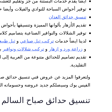
أيضا يقدم خدمات البستنة من جز وتقليم للعشب و
توفير أحواض السباحة للنوادي والفيلات وأيضا ح
تنسيق حدائق العدان
تقديم الأزهار بألوانها المميزة وتنسيقها بأحواض 
توفير الشلالات والنوافير الصناعية بتصاميم كل
لدينا ايضاً خدمات
تركيب ثيل صناعي
و
ثيل طبي
و
زراعة ورد و ازهار
و
تركيب شلالات ونوافير
با
تقديم تصاميم للحدائق متنوعة من العربية إلى ال
التقليدية.
ولتعرفوا المزيد عن عروض فني تنسيق حدائق صباح
الفيس بوك وسيصلكم جديد عروضه وحسوماته الم
تنسيق حدائق صباح السالم